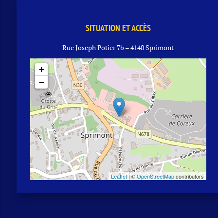
SITUATION ET ACCÈS
Rue Joseph Potier 7b – 4140 Sprimont
+
−
Leaflet
| ©
OpenStreetMap
contributors