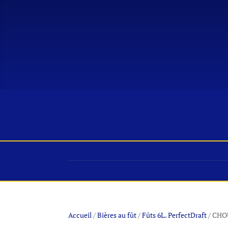
ACCUEIL
ACTUS
MAGASIN
VIN
Accueil
/
Bières au fût
/
Fûts 6L. PerfectDraft
/ CHO