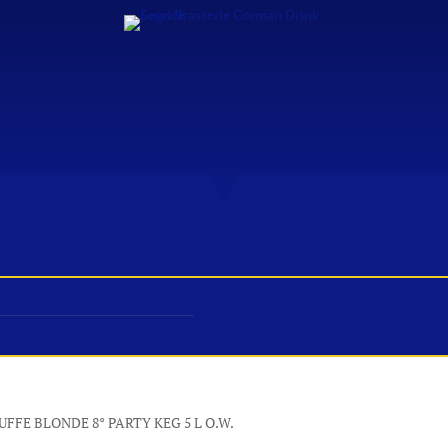
S & DÉGUSTATIONS
FESTIVITÉS
PROFESSIONNEL
UFFE BLONDE 8° PARTY KEG 5 L O.W.