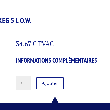
EG 5 L O.W.
34,67
€
TVAC
INFORMATIONS COMPLÉMENTAIRES
quantité
Ajouter
de
CHOUFFE
BLONDE
8°
PARTY