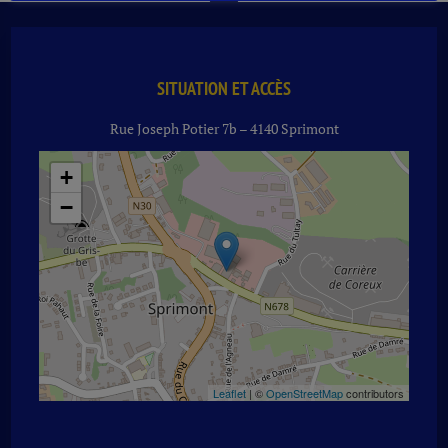
L
SITUATION ET ACCÈS
Rue Joseph Potier 7b – 4140 Sprimont
+
−
Leaflet
| ©
OpenStreetMap
contributors