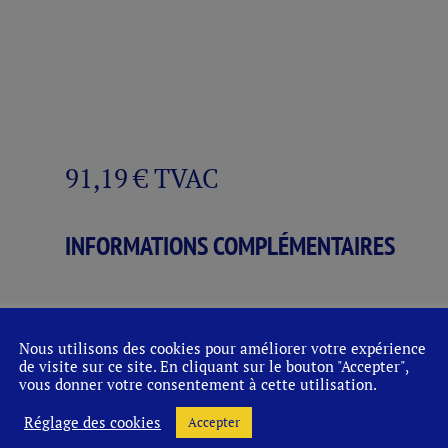
91,19
€
TVAC
INFORMATIONS COMPLÉMENTAIRES
Vidanges:
60,00
€
Nous utilisons des cookies pour améliorer votre expérience
quantité
de visite sur ce site. En cliquant sur le bouton "Accepter",
Ajouter
vous donner votre consentement à cette utilisation.
de
HEEREN
Réglage des cookies
Accepter
PILS