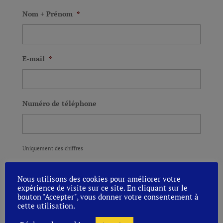
Nom + Prénom
*
E-mail
*
Numéro de téléphone
Uniquement des chiffres
Remarque
Nous utilisons des cookies pour améliorer votre
expérience de visite sur ce site. En cliquant sur le
bouton "Accepter", vous donner votre consentement à
cette utilisation.