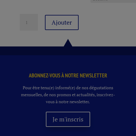
quantité
Ajouter
de
AFFLIGEM
BLONDE
7°
24
X
33
CL
ABONNEZ-VOUS À NOTRE NEWSLETTER
Pour être tenu(e) informé(e) de nos dégustations
mensuelles, de nos promos et actualités, inscrivez-
vous à notre newsletter.
Je m'inscris