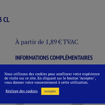
3 CL
À partir de
1,89
€
TVAC
INFORMATIONS COMPLÉMENTAIRES
Unité
Bac, Bouteille
Nous utilisons des cookies pour améliorer votre expérience
de visite sur ce site. En cliquant sur le bouton "Accepter",
Conditionnement
0,33L. ET 0,375L.
vous donner votre consentement à cette utilisation.
Réglage des cookies
Accepter
Vidanges:
0,10
€
Unité