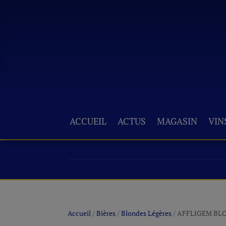
ACCUEIL
ACTUS
MAGASIN
VIN
Accueil
/
Bières
/
Blondes Légères
/ AFFLIGEM BLON