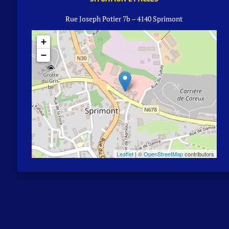
Rue Joseph Potier 7b – 4140 Sprimont
+
−
Leaflet
| ©
OpenStreetMap
contributors