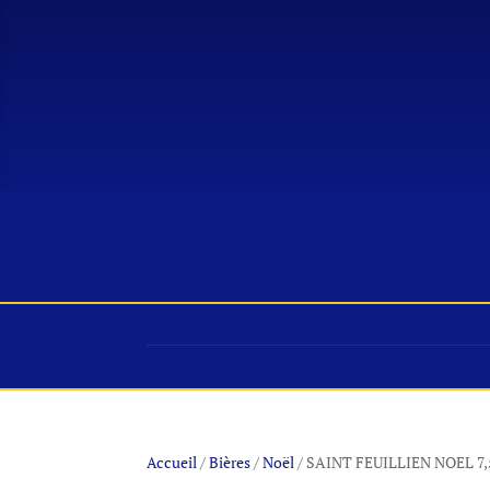
ACCUEIL
ACTUS
MAGASIN
VIN
Accueil
/
Bières
/
Noël
/ SAINT FEUILLIEN NOEL 7,5