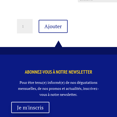
quantité
Ajouter
de
CHOUFFE
BLONDE
8°
24
X
33
CL
ABONNEZ-VOUS À NOTRE NEWSLETTER
Pour être tenu(e) informé(e) de nos dégustations
mensuelles, de nos promos et actualités, inscrivez-
vous à notre newsletter.
Je m'inscris