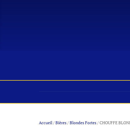
ACCUEIL
ACTUS
MAGASIN
VIN
Accueil
/
Bières
/
Blondes Fortes
/ CHOUFFE BLONDE