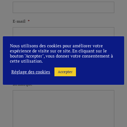
E-mail
*
Nous utilisons des cookies pour améliorer votre
Numéro de téléphone
expérience de visite sur ce site. En cliquant sur le
bouton "Accepter", vous donner votre consentement à
cette utilisation.
Réglage des cookies
Accepter
Uniquement des chiffres
Remarque