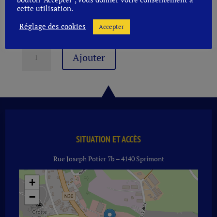
cette utilisation.
Unité
Réglage des cookies
Accepter
quantité
Ajouter
de
SAINT
MONON
MIX
HOP
7°
24
X
SITUATION ET ACCÈS
33
Rue Joseph Potier 7b – 4140 Sprimont
CL
+
−