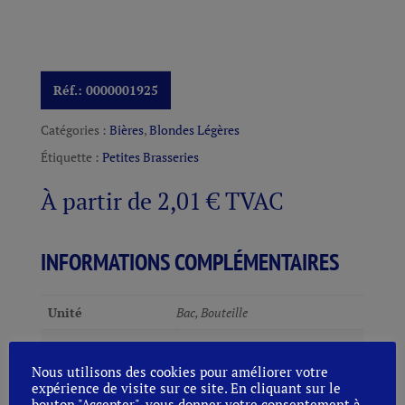
Réf.:
0000001925
Catégories :
Bières
,
Blondes Légères
Étiquette :
Petites Brasseries
À partir de
2,01
€
TVAC
INFORMATIONS COMPLÉMENTAIRES
Unité
Bac, Bouteille
Conditionnement
0,33L. ET 0,375L.
Nous utilisons des cookies pour améliorer votre
expérience de visite sur ce site. En cliquant sur le
Vidanges:
0,10
€
bouton "Accepter", vous donner votre consentement à