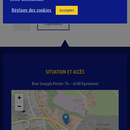
Vidanges:
5,00
€
Réglage des cookies
Accepter
quantité
Ajouter
de
CHAUDFONTAINE
EAU
LEGEREMENT
PETILLANTE
20
X
50
SITUATION ET ACCÈS
CL
Rue Joseph Potier 7b – 4140 Sprimont
+
−