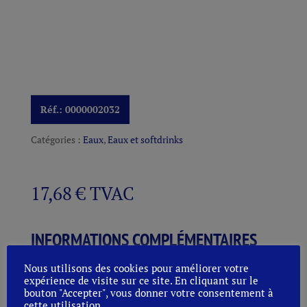
Réf.:
0000002032
Catégories :
Eaux
,
Eaux et softdrinks
17,68
€
TVAC
INFORMATIONS COMPLÉMENTAIRES
Nous utilisons des cookies pour améliorer votre
Conditionnement
RGB 0,50L.
expérience de visite sur ce site. En cliquant sur le
bouton "Accepter", vous donner votre consentement à
cette utilisation.