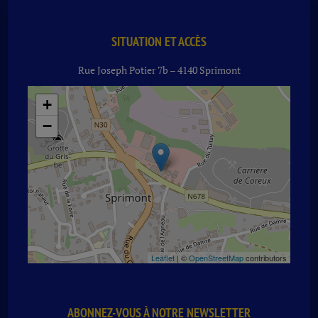
X
20
CL
SITUATION ET ACCÈS
Rue Joseph Potier 7b – 4140 Sprimont
+
−
Leaflet
| ©
OpenStreetMap
contributors
ABONNEZ-VOUS À NOTRE NEWSLETTER