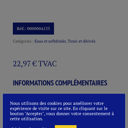
Réf.:
0000004135
Catégories :
Eaux et softdrinks
,
Tonic et dérivés
22,97
€
TVAC
INFORMATIONS COMPLÉMENTAIRES
Conditionnement
RGB 0,20L.-0,25L.
Nous utilisons des cookies pour améliorer votre
expérience de visite sur ce site. En cliquant sur le
bouton "Accepter", vous donner votre consentement à
Vidanges:
5,50
€
cette utilisation.