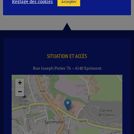
quantité
Réglage des cookies
Accepter
Ajouter
de
SCHWEPPES
AGRUM
ZERO
24
X
25
CL
SITUATION ET ACCÈS
Rue Joseph Potier 7b – 4140 Sprimont
+
−