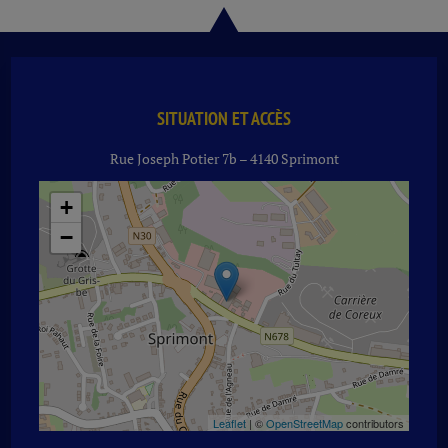
SODA
TONIC
24
X
33
CL
SITUATION ET ACCÈS
Rue Joseph Potier 7b – 4140 Sprimont
+
−
Leaflet
| ©
OpenStreetMap
contributors