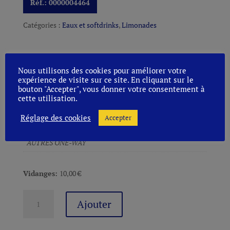
Réf.:
0000004464
Catégories :
Eaux et softdrinks
,
Limonades
37,02
€
TVAC
Nous utilisons des cookies pour améliorer votre
expérience de visite sur ce site. En cliquant sur le
bouton "Accepter", vous donner votre consentement à
INFORMATIONS COMPLÉMENTAIRES
cette utilisation.
Réglage des cookies
Accepter
Conditionnement
AUTRES ONE-WAY
Vidanges:
10,00
€
quantité
Ajouter
de
BELLEVAUX