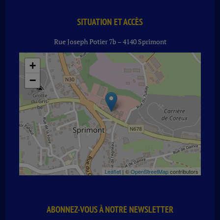
SITUATION ET ACCÈS
Rue Joseph Potier 7b – 4140 Sprimont
+
−
Leaflet
| ©
OpenStreetMap
contributors
ABONNEZ-VOUS À NOTRE NEWSLETTER