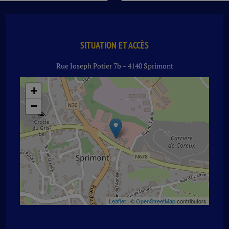
SITUATION ET ACCÈS
Rue Joseph Potier 7b – 4140 Sprimont
+
−
Leaflet
| ©
OpenStreetMap
contributors