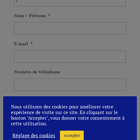
Nom + Prénom
*
E-mail
*
Numéro de téléphone
Uniquement des chiffres
Nous utilisons des cookies pour améliorer votre
expérience de visite sur ce site. En cliquant sur le
Remarque
bouton "Accepter", vous donner votre consentement à
cette utilisation.
Réglage des cookies
Accepter