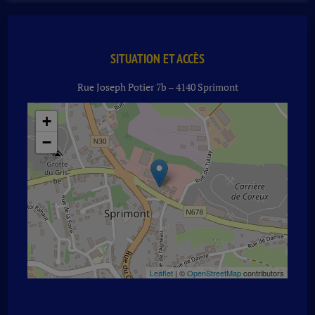
POMME
CUBI
3
L
SITUATION ET ACCÈS
Rue Joseph Potier 7b – 4140 Sprimont
+
−
Leaflet
| ©
OpenStreetMap
contributors