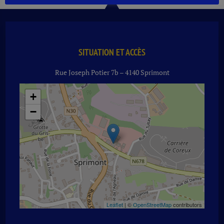
SEL/
POIVRE
40
G
1
SITUATION ET ACCÈS
X
Rue Joseph Potier 7b – 4140 Sprimont
20
PIECES
+
−
Leaflet
| ©
OpenStreetMap
contributors