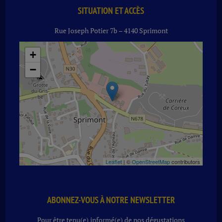
SITUATION ET ACCÈS
Rue Joseph Potier 7b – 4140 Sprimont
+
−
Leaflet
| ©
OpenStreetMap
contributors
ABONNEZ-VOUS À NOTRE NEWSLETTER
Pour être tenu(e) informé(e) de nos dégustations