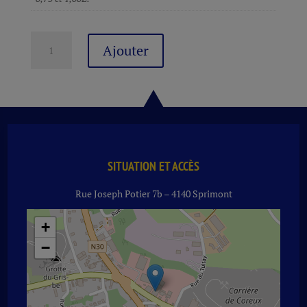
quantité
Ajouter
de
PESSAC
LEOGNAN
COMTE
DE
MALARTIC
RG
2020
SITUATION ET ACCÈS
75
Rue Joseph Potier 7b – 4140 Sprimont
CL
+
−