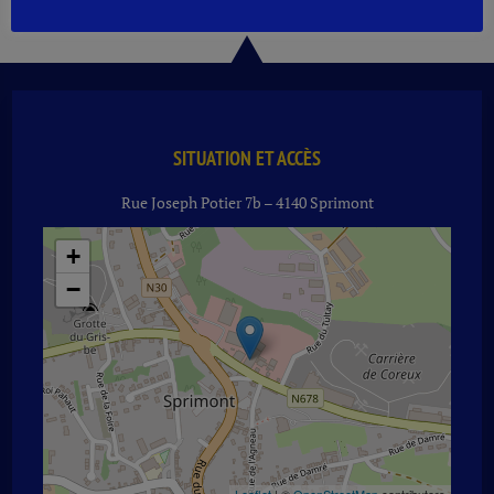
MOREY
SAINT
DENIS
CHATEAU
PREMEAUX
2018
RG
SITUATION ET ACCÈS
75
Rue Joseph Potier 7b – 4140 Sprimont
CL
+
−