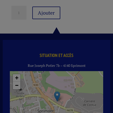
quantité
Ajouter
de
IGP
OC
GRENACHE
A.
J.
PARDON
BL
SITUATION ET ACCÈS
CUBI
Rue Joseph Potier 7b – 4140 Sprimont
10
L
+
−