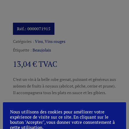
Réf.:
0000071915
Catégories :
Vins
,
Vins rouges
Étiquette :
Beaujolais
13,04
€
TVAC
C’est un vin à la belle robe grenat, puissant et généreux aux
arômes de fruits à noyaux (abricot, pêche, cerise et prune).
Il accompagnera tous les plats en sauce et les gibiers.
INFORMATIONS COMPLÉMENTAIRES
Nous utilisons des cookies pour améliorer votre
expérience de visite sur ce site. En cliquant sur le
bouton "Accepter", vous donner votre consentement à
cette utilisation.
Conditionnement
0,75 et 1,00L.