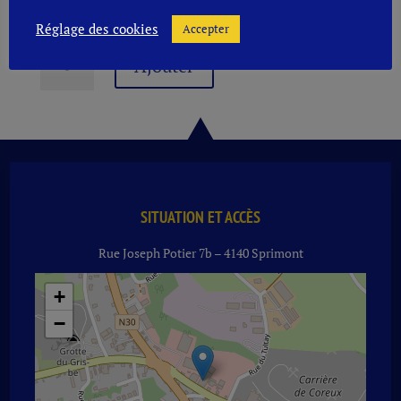
Réglage des cookies
Accepter
quantité
Ajouter
de
MORGON
DOMAINE
COPERET
2024
RG
75
CL
SITUATION ET ACCÈS
Rue Joseph Potier 7b – 4140 Sprimont
+
−