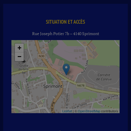
ROCH
2023
RG
75
SITUATION ET ACCÈS
CL
Rue Joseph Potier 7b – 4140 Sprimont
+
−
Leaflet
| ©
OpenStreetMap
contributors