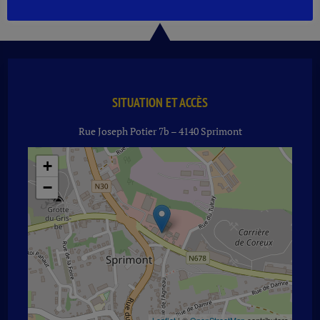
SAUMUR
CHAMPIGNY
LA
HOUDERAY
RG
37.5
CL
SITUATION ET ACCÈS
Rue Joseph Potier 7b – 4140 Sprimont
+
−