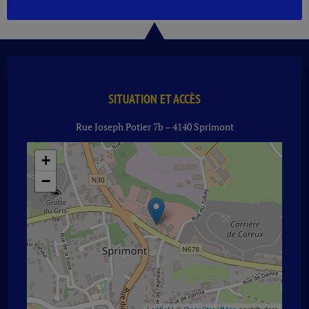
SANCERRE
DOMAINE
VILLAUDIERE
2024
BL
75
CL
SITUATION ET ACCÈS
Rue Joseph Potier 7b – 4140 Sprimont
+
−