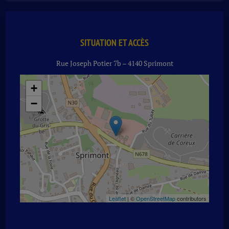
CL
SITUATION ET ACCÈS
Rue Joseph Potier 7b – 4140 Sprimont
+
−
Leaflet
| ©
OpenStreetMap
contributors