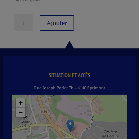
quantité
Ajouter
de
BELGE
PERLES
NOIRES
BRUT
GENOELS
ELD.
23
SITUATION ET ACCÈS
BL
Rue Joseph Potier 7b – 4140 Sprimont
75
CL
+
−