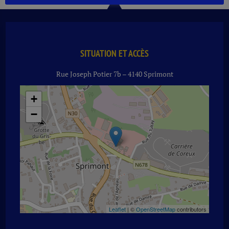
REGAL
12
ANS
40°
70
SITUATION ET ACCÈS
CL
Rue Joseph Potier 7b – 4140 Sprimont
+
−
Leaflet
| ©
OpenStreetMap
contributors