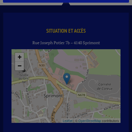
12
ANS
40°
70
CL
SITUATION ET ACCÈS
Rue Joseph Potier 7b – 4140 Sprimont
+
−
Leaflet
| ©
OpenStreetMap
contributors